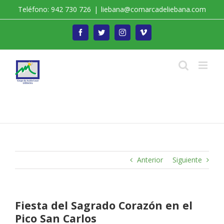
Saltar
Teléfono: 942 730 726
|
liebana@comarcadeliebana.com
al
contenido
Facebook
Twitter
Instagram
Vimeo
Trabajamos por el Desarrollo de la Comarca de
Liébana
Anterior
Siguiente
Fiesta del Sagrado Corazón en el
Pico San Carlos