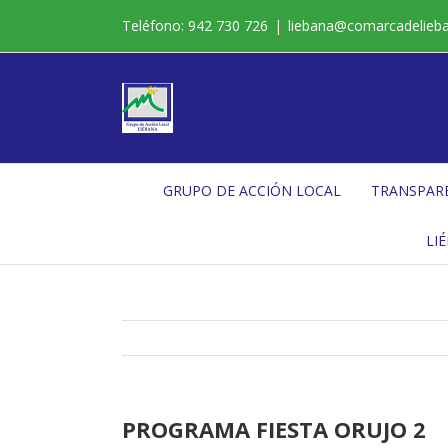
Saltar
Teléfono: 942 730 726
|
liebana@comarcadelieb
al
contenido
GRUPO DE ACCIÓN LOCAL
TRANSPAR
LI
PROGRAMA FIESTA ORUJO 2