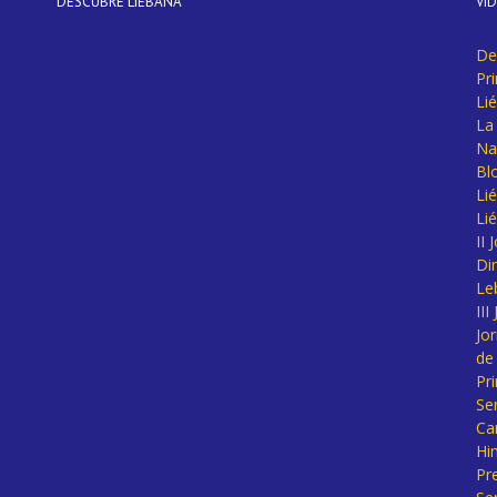
DESCUBRE LIÉBANA
VÍ
De
Pr
Li
La 
Na
Bl
Lié
Li
II
Di
Le
II
Jo
de
Pr
Se
Ca
Hi
Pr