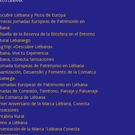
DEOS LIÉBANA
scubre Liébana y Picos de Europa
imeras Jornadas Europeas de Patrimonio en
ébana
huella de la Reserva de la Biosfera en el Entorno
tural Lebaniego
og trip: «Descubre Liébana».
bana, Vive tu Experiencia
ébana, Conecta Sensaciones
 Jornada Europeas de Patrimonio en Liébana
namización, Desarrollo y Fomento de la Comarca
baniega
I Jornadas Europeas de Patrimonio en Liébana
rnadas de Conexión, Territorio, Paisaje y Paisanaje
 la Comarca de Liébana
imer Aniversario de la Marca Liébana, Conecta
nsaciones
ntabria Rural
mno a Liébana
esentación de la Marca “Liébana Conecta