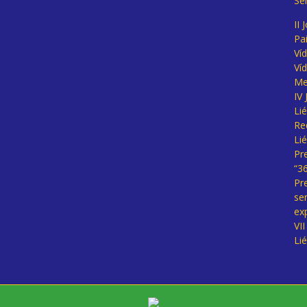
Se
II 
Pa
Ví
Ví
Me
IV
Li
Re
Li
Pr
“3
Pr
se
ex
VI
Li