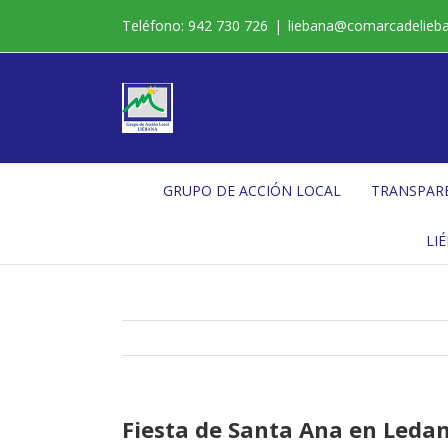
Saltar
Teléfono: 942 730 726
|
liebana@comarcadelieb
al
contenido
GRUPO DE ACCIÓN LOCAL
TRANSPAR
LI
Fiesta de Santa Ana en Ledan