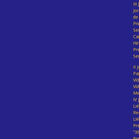
II
Jo
de
Pr
Se
Ca
Hi
Pr
Se
II 
Pa
Ví
Ví
Me
IV
Li
Re
Li
Pr
“3
Pr