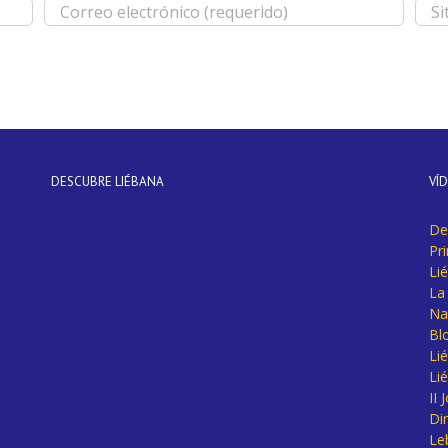
DESCUBRE LIÉBANA
VÍ
De
Pr
Li
La 
Na
Bl
Lié
Li
II
Di
Le