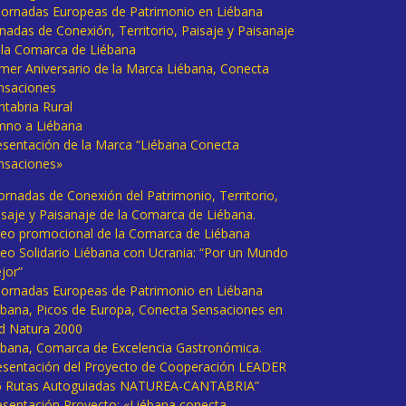
I Jornadas Europeas de Patrimonio en Liébana
rnadas de Conexión, Territorio, Paisaje y Paisanaje
 la Comarca de Liébana
imer Aniversario de la Marca Liébana, Conecta
nsaciones
ntabria Rural
mno a Liébana
esentación de la Marca “Liébana Conecta
nsaciones»
Jornadas de Conexión del Patrimonio, Territorio,
isaje y Paisanaje de la Comarca de Liébana.
deo promocional de la Comarca de Liébana
deo Solidario Liébana con Ucrania: “Por un Mundo
jor”
 Jornadas Europeas de Patrimonio en Liébana
ébana, Picos de Europa, Conecta Sensaciones en
d Natura 2000
ébana, Comarca de Excelencia Gastronómica.
esentación del Proyecto de Cooperación LEADER
6 Rutas Autoguiadas NATUREA-CANTABRIA”
esentación Proyecto: «Liébana conecta