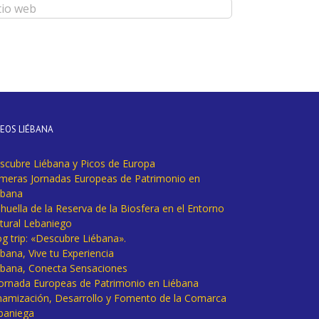
DEOS LIÉBANA
scubre Liébana y Picos de Europa
imeras Jornadas Europeas de Patrimonio en
ébana
huella de la Reserva de la Biosfera en el Entorno
tural Lebaniego
og trip: «Descubre Liébana».
bana, Vive tu Experiencia
ébana, Conecta Sensaciones
 Jornada Europeas de Patrimonio en Liébana
namización, Desarrollo y Fomento de la Comarca
baniega