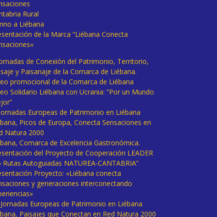
nsaciones
ntabria Rural
mno a Liébana
esentación de la Marca “Liébana Conecta
nsaciones»
Jornadas de Conexión del Patrimonio, Territorio,
isaje y Paisanaje de la Comarca de Liébana.
deo promocional de la Comarca de Liébana
deo Solidario Liébana con Ucrania: “Por un Mundo
jor”
 Jornadas Europeas de Patrimonio en Liébana
ébana, Picos de Europa, Conecta Sensaciones en
d Natura 2000
ébana, Comarca de Excelencia Gastronómica.
esentación del Proyecto de Cooperación LEADER
6 Rutas Autoguiadas NATUREA-CANTABRIA”
esentación Proyecto: «Liébana conecta
nsaciones y generaciones interconectando
periencias»
I Jornadas Europeas de Patrimonio en Liébana
ébana, Paisajes que Conectan en Red Natura 2000