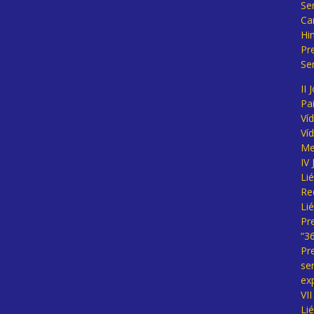
Se
Ca
Hi
Pr
Se
II 
Pa
Ví
Ví
Me
IV
Li
Re
Li
Pr
“3
Pr
se
ex
VI
Li