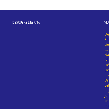
DESCUBRE LIÉBANA
VÍ
De
Pr
Li
La 
Na
Bl
Lié
Li
II
Di
Le
II
Jo
de
Pr