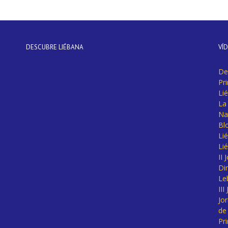
DESCUBRE LIÉBANA
VÍ
De
Pr
Li
La 
Na
Bl
Lié
Li
II
Di
Le
II
Jo
de
Pr