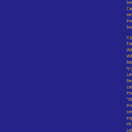
Se
Ca
Hi
Pr
Se
II 
Pa
Ví
Ví
Me
IV
Li
Re
Li
Pr
“3
Pr
se
ex
VI
Li