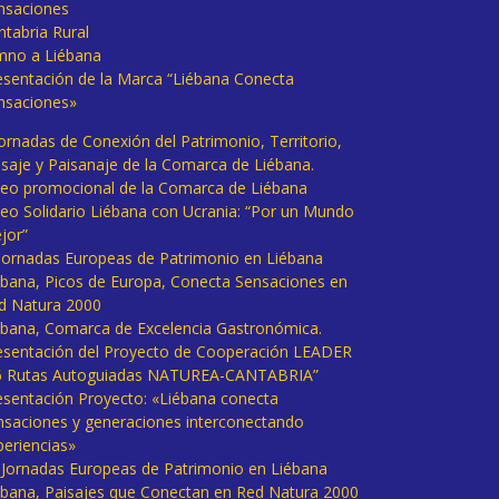
nsaciones
ntabria Rural
mno a Liébana
esentación de la Marca “Liébana Conecta
nsaciones»
Jornadas de Conexión del Patrimonio, Territorio,
isaje y Paisanaje de la Comarca de Liébana.
deo promocional de la Comarca de Liébana
deo Solidario Liébana con Ucrania: “Por un Mundo
jor”
 Jornadas Europeas de Patrimonio en Liébana
ébana, Picos de Europa, Conecta Sensaciones en
d Natura 2000
ébana, Comarca de Excelencia Gastronómica.
esentación del Proyecto de Cooperación LEADER
6 Rutas Autoguiadas NATUREA-CANTABRIA”
esentación Proyecto: «Liébana conecta
nsaciones y generaciones interconectando
periencias»
I Jornadas Europeas de Patrimonio en Liébana
ébana, Paisajes que Conectan en Red Natura 2000