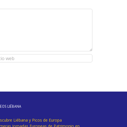
DEOS LIÉBANA
scubre Liébana y Picos de Europa
imeras Jornadas Europeas de Patrimonio en