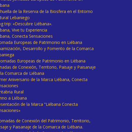
ébana
huella de la Reserva de la Biosfera en el Entorno
tural Lebaniego
og trip: «Descubre Liébana».
bana, Vive tu Experiencia
ébana, Conecta Sensaciones
 Jornada Europeas de Patrimonio en Liébana
namización, Desarrollo y Fomento de la Comarca
baniega
I Jornadas Europeas de Patrimonio en Liébana
rnadas de Conexión, Territorio, Paisaje y Paisanaje
 la Comarca de Liébana
imer Aniversario de la Marca Liébana, Conecta
nsaciones
ntabria Rural
mno a Liébana
esentación de la Marca “Liébana Conecta
nsaciones»
Jornadas de Conexión del Patrimonio, Territorio,
isaje y Paisanaje de la Comarca de Liébana.