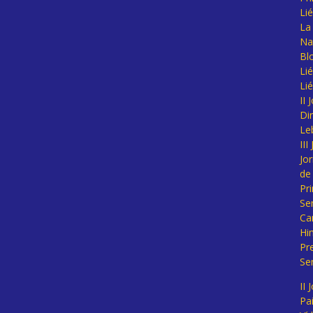
Li
La 
Na
Bl
Lié
Li
II
Di
Le
II
Jo
de
Pr
Se
Ca
Hi
Pr
Se
II 
Pa