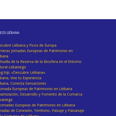
DEOS LIÉBANA
scubre Liébana y Picos de Europa
imeras Jornadas Europeas de Patrimonio en
ébana
huella de la Reserva de la Biosfera en el Entorno
tural Lebaniego
og trip: «Descubre Liébana».
bana, Vive tu Experiencia
ébana, Conecta Sensaciones
 Jornada Europeas de Patrimonio en Liébana
namización, Desarrollo y Fomento de la Comarca
baniega
I Jornadas Europeas de Patrimonio en Liébana
rnadas de Conexión, Territorio, Paisaje y Paisanaje
 la Comarca de Liébana