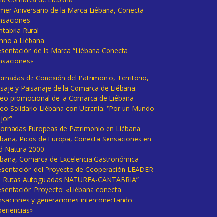
imer Aniversario de la Marca Liébana, Conecta
nsaciones
ntabria Rural
mno a Liébana
esentación de la Marca “Liébana Conecta
nsaciones»
Jornadas de Conexión del Patrimonio, Territorio,
isaje y Paisanaje de la Comarca de Liébana.
deo promocional de la Comarca de Liébana
deo Solidario Liébana con Ucrania: “Por un Mundo
jor”
 Jornadas Europeas de Patrimonio en Liébana
ébana, Picos de Europa, Conecta Sensaciones en
d Natura 2000
ébana, Comarca de Excelencia Gastronómica.
esentación del Proyecto de Cooperación LEADER
6 Rutas Autoguiadas NATUREA-CANTABRIA”
esentación Proyecto: «Liébana conecta
nsaciones y generaciones interconectando
periencias»