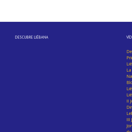
DESCUBRE LIÉBANA
VÍ
De
Pr
Li
La 
Na
Bl
Lié
Li
II
Di
Le
II
Jo
de