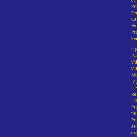
Pr
Se
Ca
Hi
Pr
Se
II 
Pa
Ví
Ví
Me
IV
Li
Re
Li
Pr
“3
Pr
se
ex