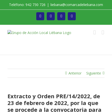
Saltar
Teléfono: 942 730 726
|
liebana@comarcadeliebana.com
al
contenido
Facebook
Twitter
Instagram
Vimeo
Trabajamos por el Desarrollo de la Comarca de
Liébana
Anterior
Siguiente
Extracto y Orden PRE/14/2022, de
23 de febrero de 2022, por la que
se procede a la convocatoria para