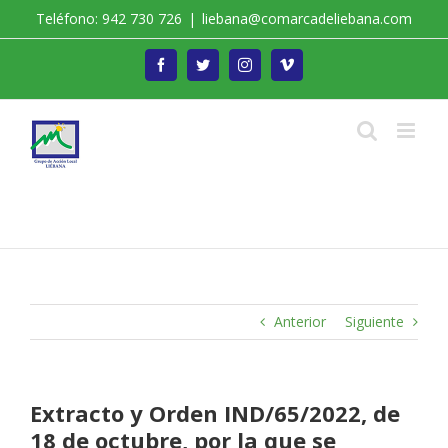
Saltar
Teléfono: 942 730 726
|
liebana@comarcadeliebana.com
al
contenido
Facebook
Twitter
Instagram
Vimeo
Trabajamos por el Desarrollo de la Comarca de
Liébana
Anterior
Siguiente
Extracto y Orden IND/65/2022, de
18 de octubre, por la que se