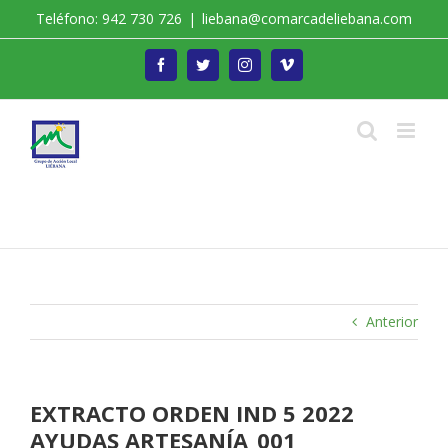
Saltar
Teléfono: 942 730 726
|
liebana@comarcadeliebana.com
al
contenido
Facebook
Twitter
Instagram
Vimeo
Trabajamos por el Desarrollo de la Comarca de
Liébana
Anterior
EXTRACTO ORDEN IND 5 2022
AYUDAS ARTESANÍA_001