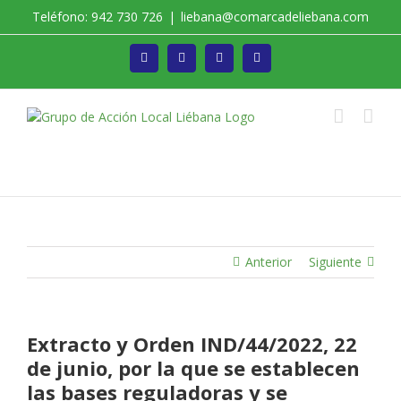
Saltar
Teléfono: 942 730 726
|
liebana@comarcadeliebana.com
al
contenido
Facebook
Twitter
Instagram
Vimeo
Trabajamos por el Desarrollo de la Comarca de
Liébana
Anterior
Siguiente
Extracto y Orden IND/44/2022, 22
de junio, por la que se establecen
las bases reguladoras y se