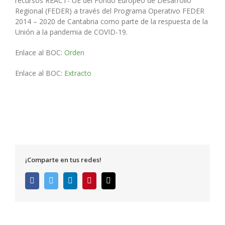
recursos REACT- UE del Fondo Europeo de Desarrollo
Regional (FEDER) a través del Programa Operativo FEDER
2014 – 2020 de Cantabria como parte de la respuesta de la
Unión a la pandemia de COVID-19.
Enlace al BOC:
Orden
Enlace al BOC:
Extracto
¡Comparte en tus redes!
Facebook
Twitter
LinkedIn
Pinterest
Correo
electrónico