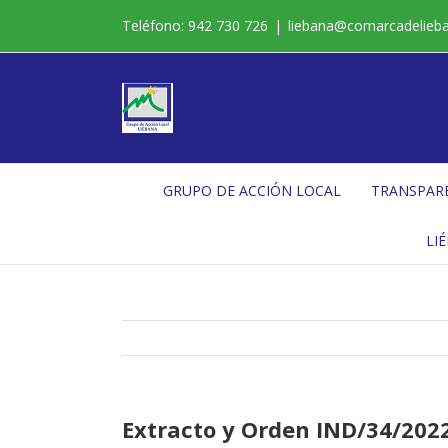
Saltar
Teléfono: 942 730 726
|
liebana@comarcadelieb
al
contenido
GRUPO DE ACCIÓN LOCAL
TRANSPAR
LI
Extracto y Orden IND/34/2022,