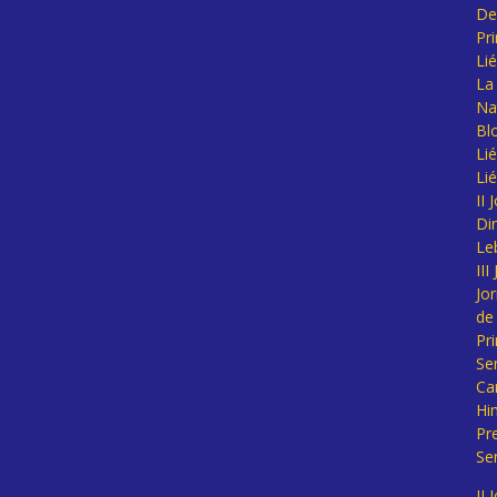
De
Pr
Li
La 
Na
Bl
Lié
Li
II
Di
Le
II
Jo
de
Pr
Se
Ca
Hi
Pr
Se
II 