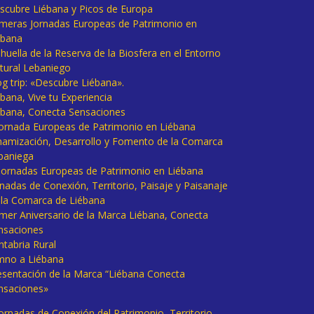
scubre Liébana y Picos de Europa
imeras Jornadas Europeas de Patrimonio en
ébana
huella de la Reserva de la Biosfera en el Entorno
tural Lebaniego
og trip: «Descubre Liébana».
bana, Vive tu Experiencia
ébana, Conecta Sensaciones
 Jornada Europeas de Patrimonio en Liébana
namización, Desarrollo y Fomento de la Comarca
baniega
I Jornadas Europeas de Patrimonio en Liébana
rnadas de Conexión, Territorio, Paisaje y Paisanaje
 la Comarca de Liébana
imer Aniversario de la Marca Liébana, Conecta
nsaciones
ntabria Rural
mno a Liébana
esentación de la Marca “Liébana Conecta
nsaciones»
Jornadas de Conexión del Patrimonio, Territorio,