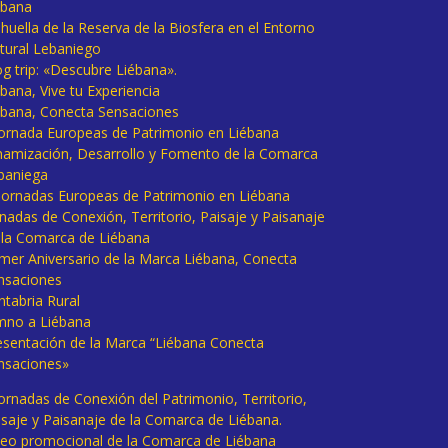
ébana
huella de la Reserva de la Biosfera en el Entorno
tural Lebaniego
og trip: «Descubre Liébana».
bana, Vive tu Experiencia
ébana, Conecta Sensaciones
 Jornada Europeas de Patrimonio en Liébana
namización, Desarrollo y Fomento de la Comarca
baniega
I Jornadas Europeas de Patrimonio en Liébana
rnadas de Conexión, Territorio, Paisaje y Paisanaje
 la Comarca de Liébana
imer Aniversario de la Marca Liébana, Conecta
nsaciones
ntabria Rural
mno a Liébana
esentación de la Marca “Liébana Conecta
nsaciones»
Jornadas de Conexión del Patrimonio, Territorio,
isaje y Paisanaje de la Comarca de Liébana.
deo promocional de la Comarca de Liébana