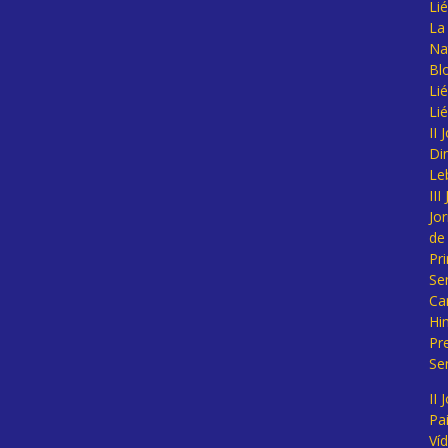
Li
La 
Na
Bl
Lié
Li
II
Di
Le
II
Jo
de
Pr
Se
Ca
Hi
Pr
Se
II 
Pa
Ví