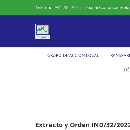
Saltar
Teléfono: 942 730 726
|
liebana@comarcadelieb
al
contenido
GRUPO DE ACCIÓN LOCAL
TRANSPAR
LI
Extracto y Orden IND/32/2022,