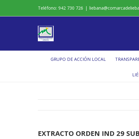
Saltar
Teléfono: 942 730 726
|
liebana@comarcadelieb
al
contenido
GRUPO DE ACCIÓN LOCAL
TRANSPAR
LI
EXTRACTO ORDEN IND 29 SUB