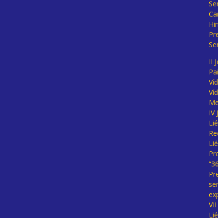
Se
Ca
Hi
Pr
Se
II 
Pa
Ví
Ví
Me
IV
Li
Re
Li
Pr
“3
Pr
se
ex
VI
Li