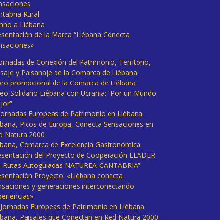
nsaciones
ntabria Rural
mno a Liébana
esentación de la Marca “Liébana Conecta
nsaciones»
Jornadas de Conexión del Patrimonio, Territorio,
isaje y Paisanaje de la Comarca de Liébana.
deo promocional de la Comarca de Liébana
deo Solidario Liébana con Ucrania: “Por un Mundo
jor”
 Jornadas Europeas de Patrimonio en Liébana
ébana, Picos de Europa, Conecta Sensaciones en
d Natura 2000
ébana, Comarca de Excelencia Gastronómica.
esentación del Proyecto de Cooperación LEADER
6 Rutas Autoguiadas NATUREA-CANTABRIA”
esentación Proyecto: «Liébana conecta
nsaciones y generaciones interconectando
periencias»
I Jornadas Europeas de Patrimonio en Liébana
ébana, Paisajes que Conectan en Red Natura 2000