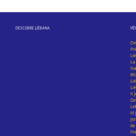
DESCUBRE LIÉBANA
VÍ
De
Pr
Li
La 
Na
Bl
Lié
Li
II
Di
Le
II
Jo
de
Pr