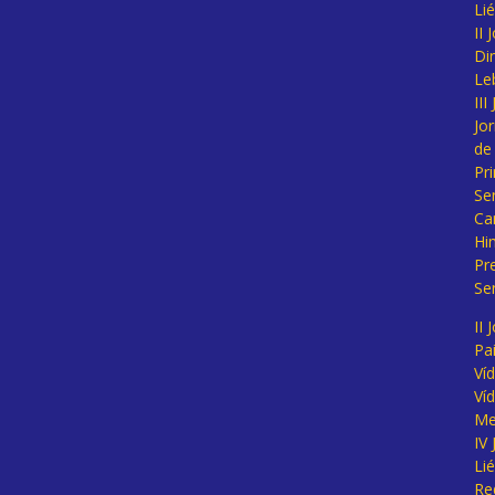
Li
II
Di
Le
II
Jo
de
Pr
Se
Ca
Hi
Pr
Se
II 
Pa
Ví
Ví
Me
IV
Li
Re