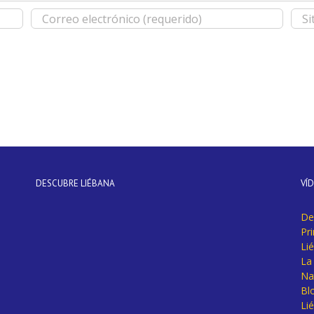
DESCUBRE LIÉBANA
VÍ
De
Pr
Li
La 
Na
Bl
Lié