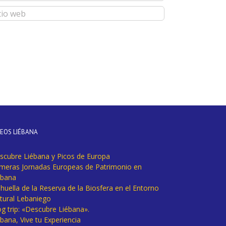
DEOS LIÉBANA
scubre Liébana y Picos de Europa
imeras Jornadas Europeas de Patrimonio en
ébana
huella de la Reserva de la Biosfera en el Entorno
tural Lebaniego
og trip: «Descubre Liébana».
bana, Vive tu Experiencia