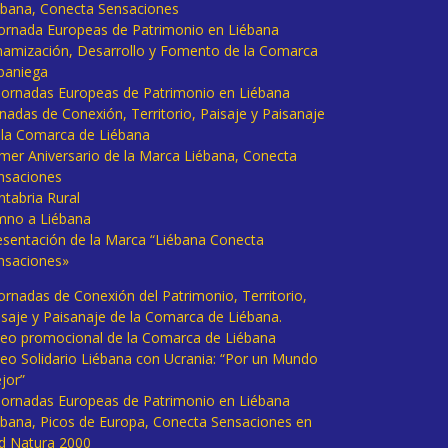
ébana, Conecta Sensaciones
 Jornada Europeas de Patrimonio en Liébana
namización, Desarrollo y Fomento de la Comarca
baniega
I Jornadas Europeas de Patrimonio en Liébana
rnadas de Conexión, Territorio, Paisaje y Paisanaje
 la Comarca de Liébana
imer Aniversario de la Marca Liébana, Conecta
nsaciones
ntabria Rural
mno a Liébana
esentación de la Marca “Liébana Conecta
nsaciones»
Jornadas de Conexión del Patrimonio, Territorio,
isaje y Paisanaje de la Comarca de Liébana.
deo promocional de la Comarca de Liébana
deo Solidario Liébana con Ucrania: “Por un Mundo
jor”
 Jornadas Europeas de Patrimonio en Liébana
ébana, Picos de Europa, Conecta Sensaciones en
d Natura 2000