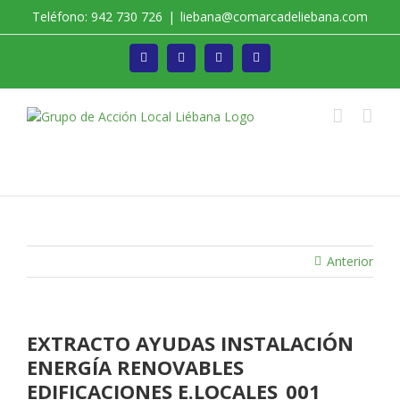
Saltar
Teléfono: 942 730 726
|
liebana@comarcadeliebana.com
al
contenido
Facebook
Twitter
Instagram
Vimeo
Trabajamos por el Desarrollo de la Comarca de
Liébana
Anterior
EXTRACTO AYUDAS INSTALACIÓN
ENERGÍA RENOVABLES
EDIFICACIONES E.LOCALES_001