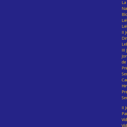
La 
Na
Bl
Lié
Li
II
Di
Le
II
Jo
de
Pr
Se
Ca
Hi
Pr
Se
II 
Pa
Ví
Ví