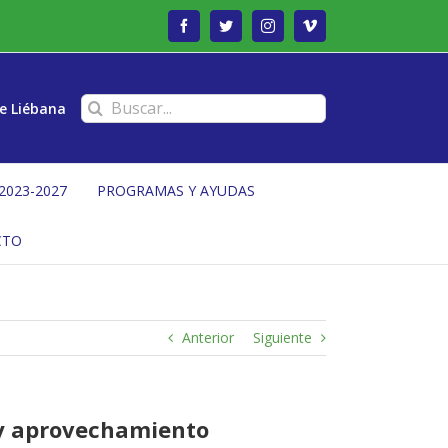
Facebook
Twitter
Instagram
Vimeo
Buscar:
e Liébana
2023-2027
PROGRAMAS Y AYUDAS
CTO
Anterior
Siguiente
 y aprovechamiento