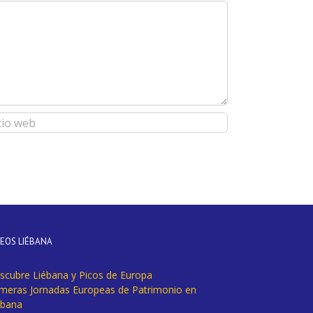
DEOS LIÉBANA
scubre Liébana y Picos de Europa
imeras Jornadas Europeas de Patrimonio en
ébana