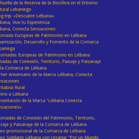
huella de la Reserva de la Biosfera en el Entorno
tural Lebaniego
og trip: «Descubre Liébana».
bana, Vive tu Experiencia
ébana, Conecta Sensaciones
 Jornada Europeas de Patrimonio en Liébana
namización, Desarrollo y Fomento de la Comarca
baniega
I Jornadas Europeas de Patrimonio en Liébana
rnadas de Conexión, Territorio, Paisaje y Paisanaje
 la Comarca de Liébana
imer Aniversario de la Marca Liébana, Conecta
nsaciones
ntabria Rural
mno a Liébana
esentación de la Marca “Liébana Conecta
nsaciones»
Jornadas de Conexión del Patrimonio, Territorio,
isaje y Paisanaje de la Comarca de Liébana.
deo promocional de la Comarca de Liébana
deo Solidario Liébana con Ucrania: “Por un Mundo