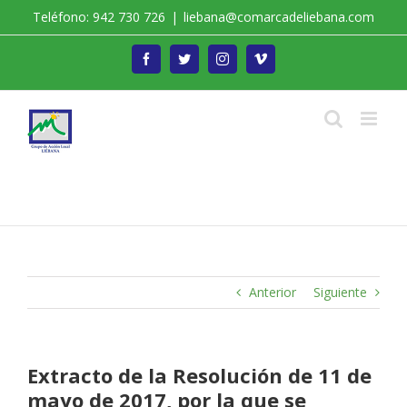
Saltar
Teléfono: 942 730 726
|
liebana@comarcadeliebana.com
al
contenido
Facebook
Twitter
Instagram
Vimeo
Trabajamos por el Desarrollo de la Comarca de
Liébana
Anterior
Siguiente
Extracto de la Resolución de 11 de
mayo de 2017, por la que se