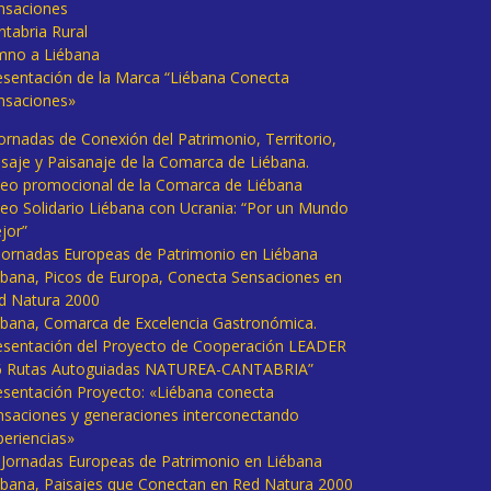
nsaciones
ntabria Rural
mno a Liébana
esentación de la Marca “Liébana Conecta
nsaciones»
Jornadas de Conexión del Patrimonio, Territorio,
isaje y Paisanaje de la Comarca de Liébana.
deo promocional de la Comarca de Liébana
deo Solidario Liébana con Ucrania: “Por un Mundo
jor”
 Jornadas Europeas de Patrimonio en Liébana
ébana, Picos de Europa, Conecta Sensaciones en
d Natura 2000
ébana, Comarca de Excelencia Gastronómica.
esentación del Proyecto de Cooperación LEADER
6 Rutas Autoguiadas NATUREA-CANTABRIA”
esentación Proyecto: «Liébana conecta
nsaciones y generaciones interconectando
periencias»
I Jornadas Europeas de Patrimonio en Liébana
ébana, Paisajes que Conectan en Red Natura 2000