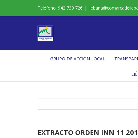
Saltar
Teléfono: 942 730 726
|
liebana@comarcadelieb
al
contenido
GRUPO DE ACCIÓN LOCAL
TRANSPAR
LI
EXTRACTO ORDEN INN 11 201