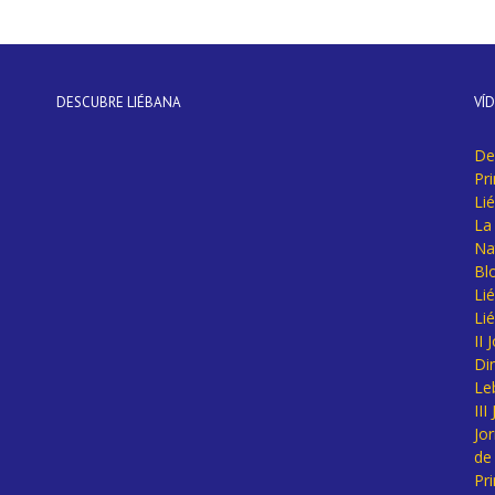
DESCUBRE LIÉBANA
VÍ
De
Pr
Li
La 
Na
Bl
Lié
Li
II
Di
Le
II
Jo
de
Pr