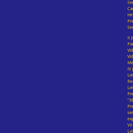
Se
Ca
Hi
Pr
Se
II 
Pa
Ví
Ví
Me
IV
Li
Re
Li
Pr
“3
Pr
se
ex
VI
Li