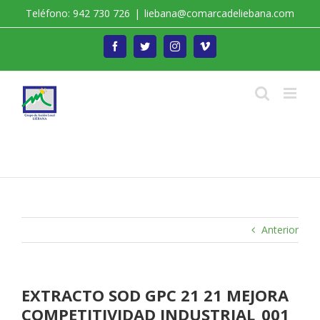
Saltar
Teléfono: 942 730 726
|
liebana@comarcadeliebana.com
al
contenido
Facebook
Twitter
Instagram
Vimeo
Trabajamos por el Desarrollo de la Comarca de
Liébana
Anterior
EXTRACTO SOD GPC 21 21 MEJORA
COMPETITIVIDAD INDUSTRIAL_001