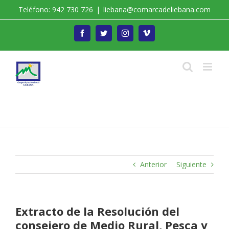
Saltar
Teléfono: 942 730 726
|
liebana@comarcadeliebana.com
al
contenido
Facebook
Twitter
Instagram
Vimeo
Trabajamos por el Desarrollo de la Comarca de
Liébana
Anterior
Siguiente
Extracto de la Resolución del
consejero de Medio Rural, Pesca y