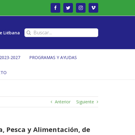
Facebook
Twitter
Instagram
Vimeo
Buscar:
e Liébana
2023-2027
PROGRAMAS Y AYUDAS
CTO
Anterior
Siguiente
a, Pesca y Alimentación, de