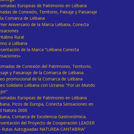
I Jornadas Europeas de Patrimonio en Liébana
rnadas de Conexión, Territorio, Paisaje y Paisanaje
 la Comarca de Liébana
imer Aniversario de la Marca Liébana, Conecta
nsaciones
ntabria Rural
mno a Liébana
esentación de la Marca “Liébana Conecta
nsaciones»
Jornadas de Conexión del Patrimonio, Territorio,
isaje y Paisanaje de la Comarca de Liébana.
deo promocional de la Comarca de Liébana
deo Solidario Liébana con Ucrania: “Por un Mundo
jor”
 Jornadas Europeas de Patrimonio en Liébana
ébana, Picos de Europa, Conecta Sensaciones en
d Natura 2000
ébana, Comarca de Excelencia Gastronómica.
esentación del Proyecto de Cooperación LEADER
6 Rutas Autoguiadas NATUREA-CANTABRIA”