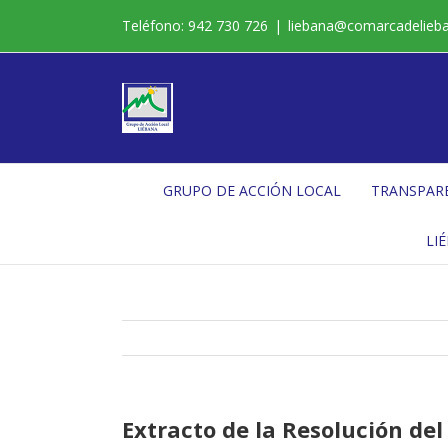
Saltar
Teléfono: 942 730 726
|
liebana@comarcadelieb
al
contenido
GRUPO DE ACCIÓN LOCAL
TRANSPAR
LI
Extracto de la Resolución del