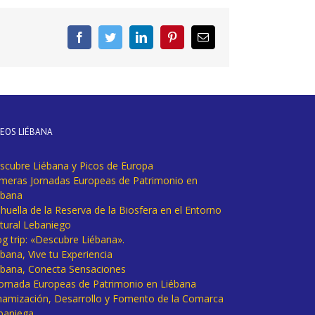
Facebook
Twitter
LinkedIn
Pinterest
Correo
electrónico
DEOS LIÉBANA
scubre Liébana y Picos de Europa
imeras Jornadas Europeas de Patrimonio en
ébana
huella de la Reserva de la Biosfera en el Entorno
tural Lebaniego
og trip: «Descubre Liébana».
bana, Vive tu Experiencia
ébana, Conecta Sensaciones
 Jornada Europeas de Patrimonio en Liébana
namización, Desarrollo y Fomento de la Comarca
baniega