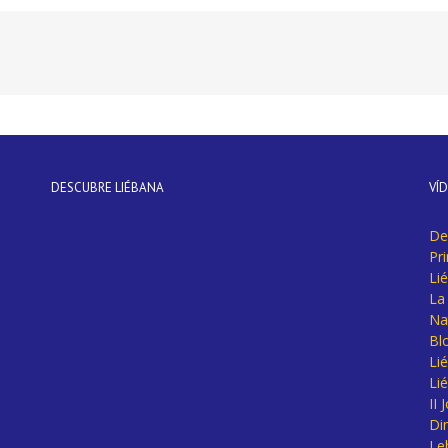
DESCUBRE LIÉBANA
VÍ
De
Pr
Li
La 
Na
Bl
Lié
Li
II
Di
Le