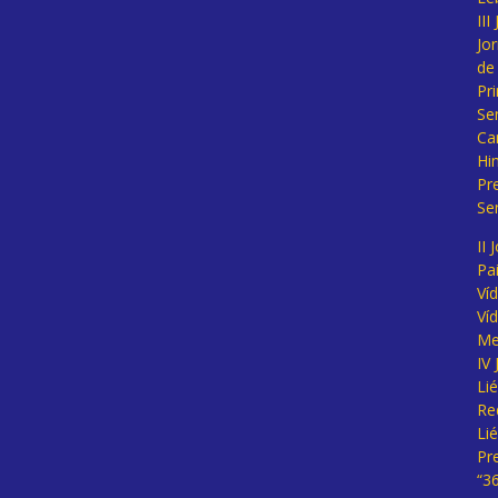
II
Jo
de
Pr
Se
Ca
Hi
Pr
Se
II 
Pa
Ví
Ví
Me
IV
Li
Re
Li
Pr
“3