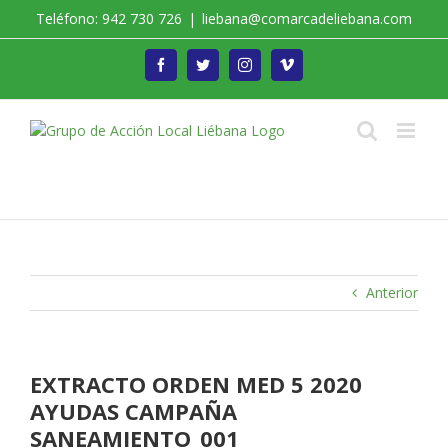
Saltar
Teléfono: 942 730 726
|
liebana@comarcadeliebana.com
al
contenido
Facebook
Twitter
Instagram
Vimeo
Trabajamos por el Desarrollo de la Comarca de
Liébana
Anterior
EXTRACTO ORDEN MED 5 2020
AYUDAS CAMPAÑA
SANEAMIENTO_001