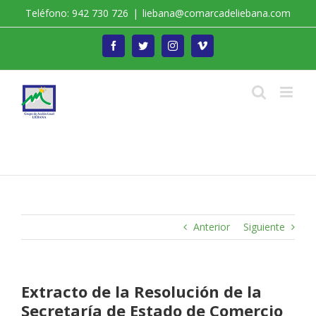
Saltar
Teléfono: 942 730 726
|
liebana@comarcadeliebana.com
al
contenido
Facebook
Twitter
Instagram
Vimeo
Trabajamos por el Desarrollo de la Comarca de
Liébana
Anterior
Siguiente
Extracto de la Resolución de la
Secretaría de Estado de Comercio