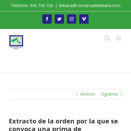
Saltar
Teléfono: 942 730 726
|
liebana@comarcadeliebana.com
al
contenido
Facebook
Twitter
Instagram
Vimeo
Trabajamos por el Desarrollo de la Comarca de
Liébana
Anterior
Siguiente
Extracto de la orden por la que se
convoca una prima de