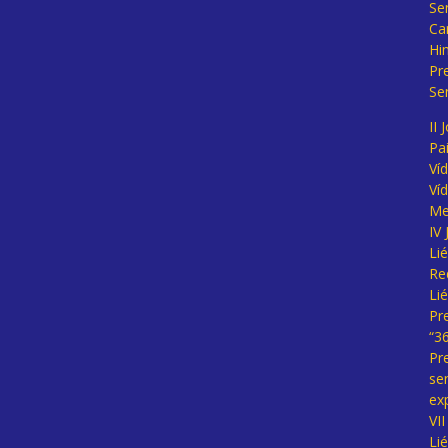
Se
Ca
Hi
Pr
Se
II 
Pa
Ví
Ví
Me
IV
Li
Re
Li
Pr
“3
Pr
se
ex
VI
Li