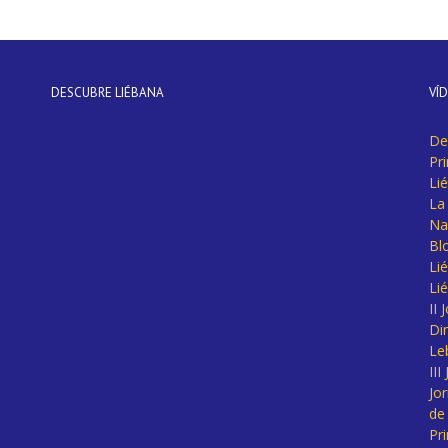
DESCUBRE LIÉBANA
VÍ
De
Pr
Li
La 
Na
Bl
Lié
Li
II
Di
Le
II
Jo
de
Pr