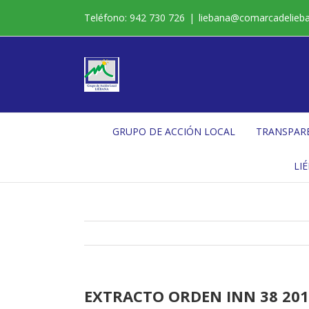
Saltar
Teléfono: 942 730 726
|
liebana@comarcadelieb
al
contenido
GRUPO DE ACCIÓN LOCAL
TRANSPAR
LI
EXTRACTO ORDEN INN 38 201