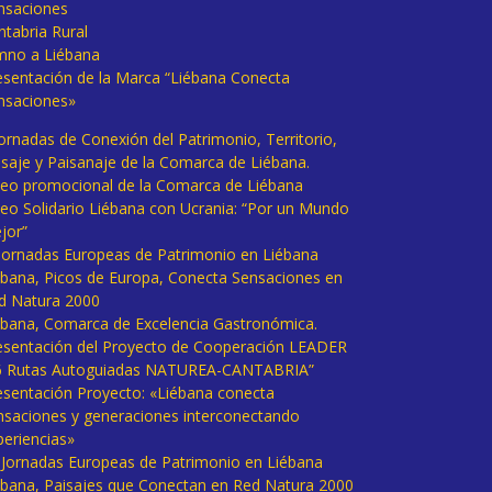
nsaciones
ntabria Rural
mno a Liébana
esentación de la Marca “Liébana Conecta
nsaciones»
Jornadas de Conexión del Patrimonio, Territorio,
isaje y Paisanaje de la Comarca de Liébana.
deo promocional de la Comarca de Liébana
deo Solidario Liébana con Ucrania: “Por un Mundo
jor”
 Jornadas Europeas de Patrimonio en Liébana
ébana, Picos de Europa, Conecta Sensaciones en
d Natura 2000
ébana, Comarca de Excelencia Gastronómica.
esentación del Proyecto de Cooperación LEADER
6 Rutas Autoguiadas NATUREA-CANTABRIA”
esentación Proyecto: «Liébana conecta
nsaciones y generaciones interconectando
periencias»
I Jornadas Europeas de Patrimonio en Liébana
ébana, Paisajes que Conectan en Red Natura 2000