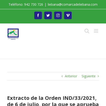
Saltar
Teléfono: 942 730 726
|
liebana@comarcadeliebana.com
al
contenido
Facebook
Twitter
Instagram
Vimeo
Trabajamos por el Desarrollo de la Comarca de
Liébana
Anterior
Siguiente
Extracto de la Orden IND/33/2021,
de 6 de julio, por la que se aprueba