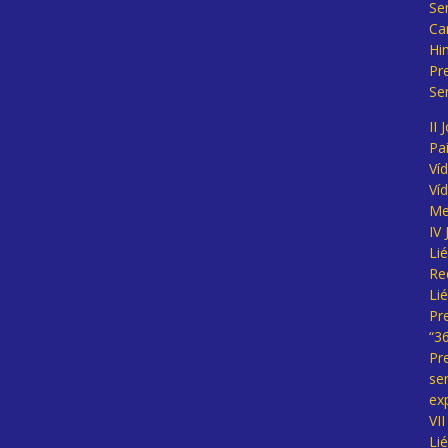
Se
Ca
Hi
Pr
Se
II 
Pa
Ví
Ví
Me
IV
Li
Re
Li
Pr
“3
Pr
se
ex
VI
Li