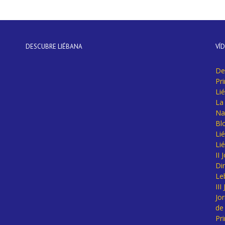
DESCUBRE LIÉBANA
VÍ
De
Pr
Li
La 
Na
Bl
Lié
Li
II
Di
Le
II
Jo
de
Pr