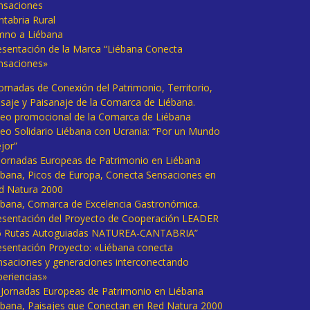
nsaciones
ntabria Rural
mno a Liébana
esentación de la Marca “Liébana Conecta
nsaciones»
Jornadas de Conexión del Patrimonio, Territorio,
isaje y Paisanaje de la Comarca de Liébana.
deo promocional de la Comarca de Liébana
deo Solidario Liébana con Ucrania: “Por un Mundo
jor”
 Jornadas Europeas de Patrimonio en Liébana
ébana, Picos de Europa, Conecta Sensaciones en
d Natura 2000
ébana, Comarca de Excelencia Gastronómica.
esentación del Proyecto de Cooperación LEADER
6 Rutas Autoguiadas NATUREA-CANTABRIA”
esentación Proyecto: «Liébana conecta
nsaciones y generaciones interconectando
periencias»
I Jornadas Europeas de Patrimonio en Liébana
ébana, Paisajes que Conectan en Red Natura 2000