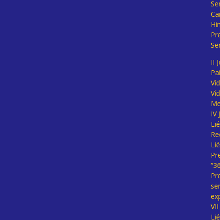
Se
Ca
Hi
Pr
Se
II 
Pa
Ví
Ví
Me
IV
Li
Re
Li
Pr
“3
Pr
se
ex
VI
Li