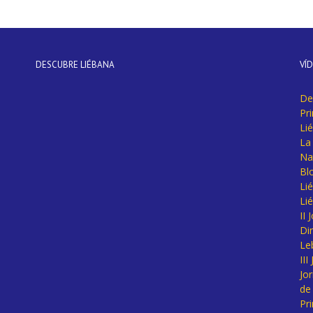
DESCUBRE LIÉBANA
VÍ
De
Pr
Li
La 
Na
Bl
Lié
Li
II
Di
Le
II
Jo
de
Pr