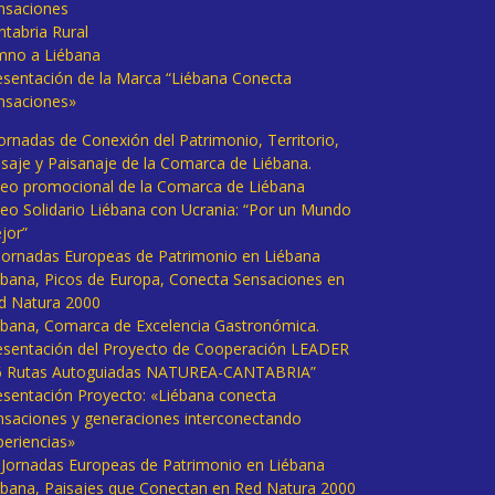
nsaciones
ntabria Rural
mno a Liébana
esentación de la Marca “Liébana Conecta
nsaciones»
Jornadas de Conexión del Patrimonio, Territorio,
isaje y Paisanaje de la Comarca de Liébana.
deo promocional de la Comarca de Liébana
deo Solidario Liébana con Ucrania: “Por un Mundo
jor”
 Jornadas Europeas de Patrimonio en Liébana
ébana, Picos de Europa, Conecta Sensaciones en
d Natura 2000
ébana, Comarca de Excelencia Gastronómica.
esentación del Proyecto de Cooperación LEADER
6 Rutas Autoguiadas NATUREA-CANTABRIA”
esentación Proyecto: «Liébana conecta
nsaciones y generaciones interconectando
periencias»
I Jornadas Europeas de Patrimonio en Liébana
ébana, Paisajes que Conectan en Red Natura 2000