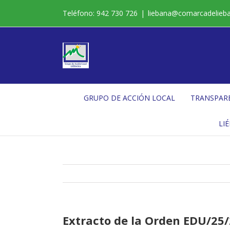
Saltar
Teléfono: 942 730 726
|
liebana@comarcadelieb
al
contenido
GRUPO DE ACCIÓN LOCAL
TRANSPAR
LI
Extracto de la Orden EDU/25/