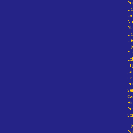
Pr
Li
La 
Na
Bl
Lié
Li
II
Di
Le
II
Jo
de
Pr
Se
Ca
Hi
Pr
Se
II 
Pa