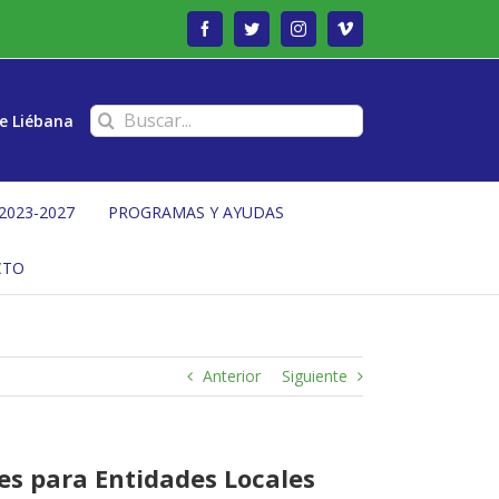
Facebook
Twitter
Instagram
Vimeo
Buscar:
e Liébana
2023-2027
PROGRAMAS Y AYUDAS
CTO
Anterior
Siguiente
es para Entidades Locales