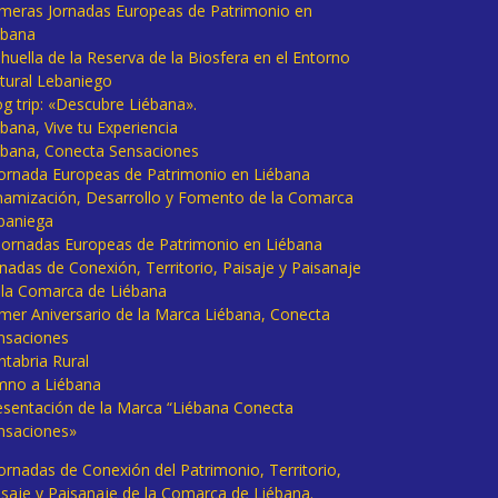
imeras Jornadas Europeas de Patrimonio en
ébana
huella de la Reserva de la Biosfera en el Entorno
tural Lebaniego
og trip: «Descubre Liébana».
bana, Vive tu Experiencia
ébana, Conecta Sensaciones
 Jornada Europeas de Patrimonio en Liébana
namización, Desarrollo y Fomento de la Comarca
baniega
I Jornadas Europeas de Patrimonio en Liébana
rnadas de Conexión, Territorio, Paisaje y Paisanaje
 la Comarca de Liébana
imer Aniversario de la Marca Liébana, Conecta
nsaciones
ntabria Rural
mno a Liébana
esentación de la Marca “Liébana Conecta
nsaciones»
Jornadas de Conexión del Patrimonio, Territorio,
isaje y Paisanaje de la Comarca de Liébana.