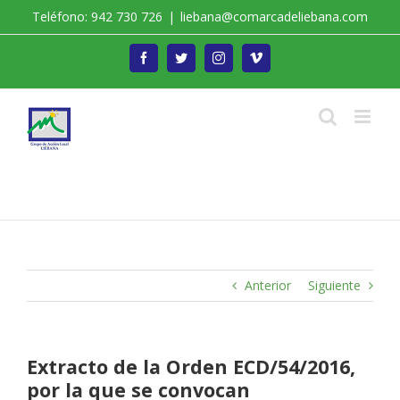
Saltar
Teléfono: 942 730 726
|
liebana@comarcadeliebana.com
al
contenido
Facebook
Twitter
Instagram
Vimeo
Trabajamos por el Desarrollo de la Comarca de
Liébana
Anterior
Siguiente
Extracto de la Orden ECD/54/2016,
por la que se convocan