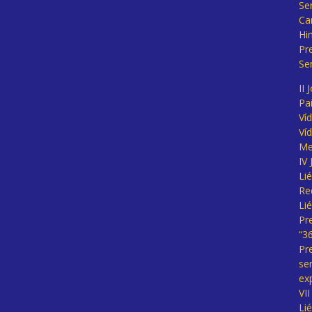
Se
Ca
Hi
Pr
Se
II 
Pa
Ví
Ví
Me
IV
Li
Re
Li
Pr
“3
Pr
se
ex
VI
Li