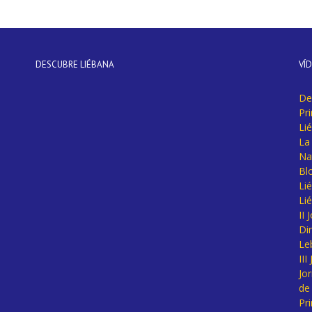
DESCUBRE LIÉBANA
VÍ
De
Pr
Li
La 
Na
Bl
Lié
Li
II
Di
Le
II
Jo
de
Pr