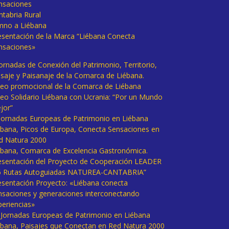
nsaciones
ntabria Rural
mno a Liébana
esentación de la Marca “Liébana Conecta
nsaciones»
Jornadas de Conexión del Patrimonio, Territorio,
isaje y Paisanaje de la Comarca de Liébana.
deo promocional de la Comarca de Liébana
deo Solidario Liébana con Ucrania: “Por un Mundo
jor”
 Jornadas Europeas de Patrimonio en Liébana
ébana, Picos de Europa, Conecta Sensaciones en
d Natura 2000
ébana, Comarca de Excelencia Gastronómica.
esentación del Proyecto de Cooperación LEADER
6 Rutas Autoguiadas NATUREA-CANTABRIA”
esentación Proyecto: «Liébana conecta
nsaciones y generaciones interconectando
periencias»
I Jornadas Europeas de Patrimonio en Liébana
ébana, Paisajes que Conectan en Red Natura 2000