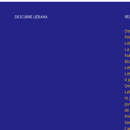
DESCUBRE LIÉBANA
VÍ
De
Pr
Li
La 
Na
Bl
Lié
Li
II
Di
Le
II
Jo
de
Pr
Se
Ca