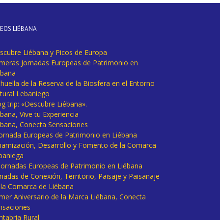
DEOS LIÉBANA
scubre Liébana y Picos de Europa
imeras Jornadas Europeas de Patrimonio en
ébana
huella de la Reserva de la Biosfera en el Entorno
tural Lebaniego
og trip: «Descubre Liébana».
bana, Vive tu Experiencia
ébana, Conecta Sensaciones
 Jornada Europeas de Patrimonio en Liébana
namización, Desarrollo y Fomento de la Comarca
baniega
I Jornadas Europeas de Patrimonio en Liébana
rnadas de Conexión, Territorio, Paisaje y Paisanaje
 la Comarca de Liébana
imer Aniversario de la Marca Liébana, Conecta
nsaciones
ntabria Rural