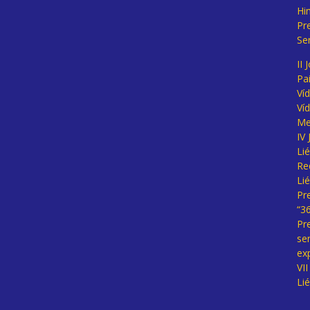
Hi
Pr
Se
II 
Pa
Ví
Ví
Me
IV
Li
Re
Li
Pr
“3
Pr
se
ex
VI
Li