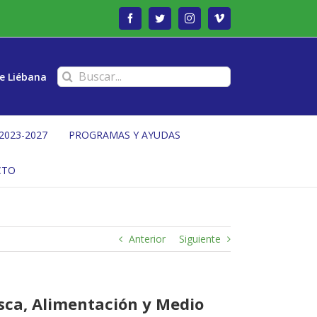
Facebook
Twitter
Instagram
Vimeo
Buscar:
e Liébana
2023-2027
PROGRAMAS Y AYUDAS
CTO
Anterior
Siguiente
esca, Alimentación y Medio