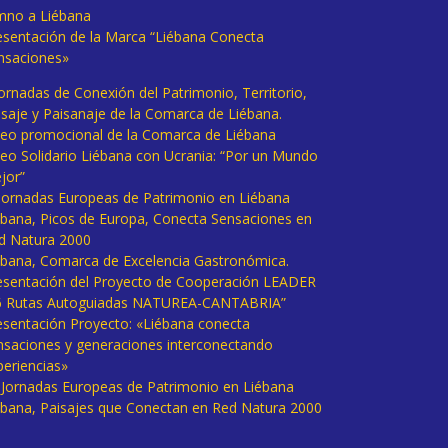
mno a Liébana
esentación de la Marca “Liébana Conecta
nsaciones»
Jornadas de Conexión del Patrimonio, Territorio,
isaje y Paisanaje de la Comarca de Liébana.
deo promocional de la Comarca de Liébana
deo Solidario Liébana con Ucrania: “Por un Mundo
jor”
 Jornadas Europeas de Patrimonio en Liébana
ébana, Picos de Europa, Conecta Sensaciones en
d Natura 2000
ébana, Comarca de Excelencia Gastronómica.
esentación del Proyecto de Cooperación LEADER
6 Rutas Autoguiadas NATUREA-CANTABRIA”
esentación Proyecto: «Liébana conecta
nsaciones y generaciones interconectando
periencias»
I Jornadas Europeas de Patrimonio en Liébana
ébana, Paisajes que Conectan en Red Natura 2000