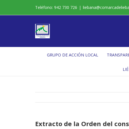
Saltar
Teléfono: 942 730 726
|
liebana@comarcadelieb
al
contenido
GRUPO DE ACCIÓN LOCAL
TRANSPAR
LI
Extracto de la Orden del con