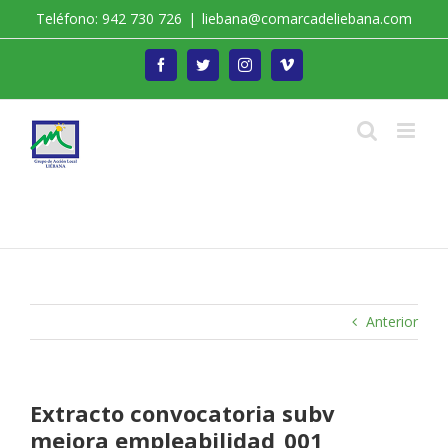
Saltar
Teléfono: 942 730 726
|
liebana@comarcadeliebana.com
al
contenido
Facebook
Twitter
Instagram
Vimeo
Trabajamos por el Desarrollo de la Comarca de
Liébana
Anterior
Extracto convocatoria subv
mejora empleabilidad_001