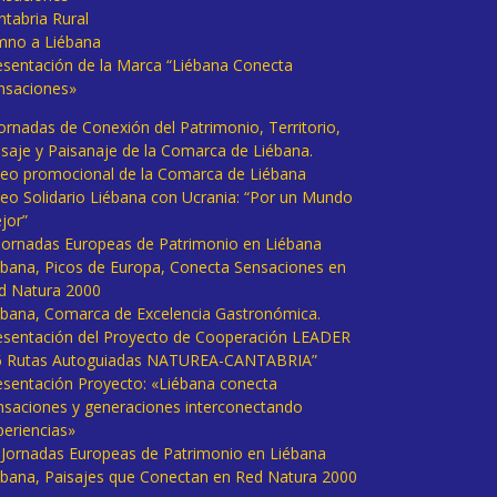
ntabria Rural
mno a Liébana
esentación de la Marca “Liébana Conecta
nsaciones»
Jornadas de Conexión del Patrimonio, Territorio,
isaje y Paisanaje de la Comarca de Liébana.
deo promocional de la Comarca de Liébana
deo Solidario Liébana con Ucrania: “Por un Mundo
jor”
 Jornadas Europeas de Patrimonio en Liébana
ébana, Picos de Europa, Conecta Sensaciones en
d Natura 2000
ébana, Comarca de Excelencia Gastronómica.
esentación del Proyecto de Cooperación LEADER
6 Rutas Autoguiadas NATUREA-CANTABRIA”
esentación Proyecto: «Liébana conecta
nsaciones y generaciones interconectando
periencias»
I Jornadas Europeas de Patrimonio en Liébana
ébana, Paisajes que Conectan en Red Natura 2000