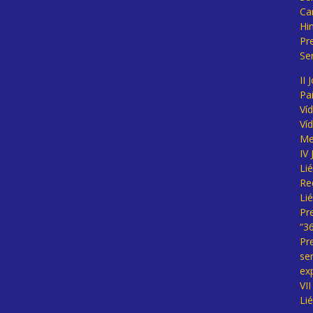
Ca
Hi
Pr
Se
II 
Pa
Ví
Ví
Me
IV
Li
Re
Li
Pr
“3
Pr
se
ex
VI
Li