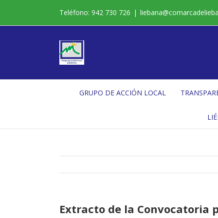
Saltar
Teléfono: 942 730 726
|
liebana@comarcadelieb
al
contenido
GRUPO DE ACCIÓN LOCAL
TRANSPAR
LI
Extracto de la Convocatoria 