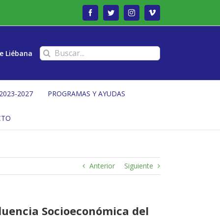
Facebook
Twitter
Instagram
Vimeo
Buscar:
e Liébana
2023-2027
PROGRAMAS Y AYUDAS
CTO
Anterior
Siguiente
fluencia Socioeconómica del