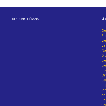
DESCUBRE LIÉBANA
VÍ
De
Pr
Li
La 
Na
Bl
Lié
Li
II
Di
Le
II
Jo
de
Pr
Se