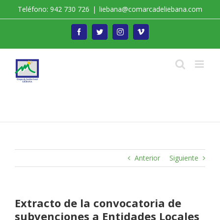
Saltar
Teléfono: 942 730 726
|
liebana@comarcadeliebana.com
al
contenido
Facebook
Twitter
Instagram
Vimeo
Trabajamos por el Desarrollo de la Comarca de
Liébana
Anterior
Siguiente
Extracto de la convocatoria de
subvenciones a Entidades Locales