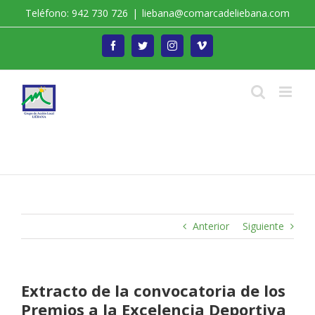
Saltar
Teléfono: 942 730 726
|
liebana@comarcadeliebana.com
al
contenido
Facebook
Twitter
Instagram
Vimeo
Trabajamos por el Desarrollo de la Comarca de
Liébana
Anterior
Siguiente
Extracto de la convocatoria de los
Premios a la Excelencia Deportiva