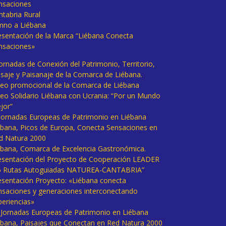
nsaciones
ntabria Rural
mno a Liébana
esentación de la Marca “Liébana Conecta
nsaciones»
Jornadas de Conexión del Patrimonio, Territorio,
isaje y Paisanaje de la Comarca de Liébana.
deo promocional de la Comarca de Liébana
deo Solidario Liébana con Ucrania: “Por un Mundo
jor”
 Jornadas Europeas de Patrimonio en Liébana
ébana, Picos de Europa, Conecta Sensaciones en
d Natura 2000
ébana, Comarca de Excelencia Gastronómica.
esentación del Proyecto de Cooperación LEADER
6 Rutas Autoguiadas NATUREA-CANTABRIA”
esentación Proyecto: «Liébana conecta
nsaciones y generaciones interconectando
periencias»
I Jornadas Europeas de Patrimonio en Liébana
ébana, Paisajes que Conectan en Red Natura 2000