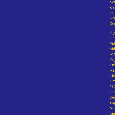
Se
Ca
Hi
Pr
Se
II 
Pa
Ví
Ví
Me
IV
Li
Re
Li
Pr
“3
Pr
se
ex
VI
Li