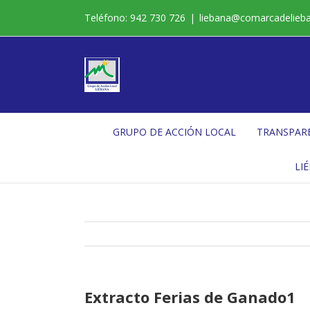
Saltar
Teléfono: 942 730 726
|
liebana@comarcadelieb
al
contenido
GRUPO DE ACCIÓN LOCAL
TRANSPAR
LI
Extracto Ferias de Ganado1