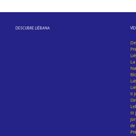
DESCUBRE LIÉBANA
VÍ
De
Pr
Li
La 
Na
Bl
Lié
Li
II
Di
Le
II
Jo
de
Pr