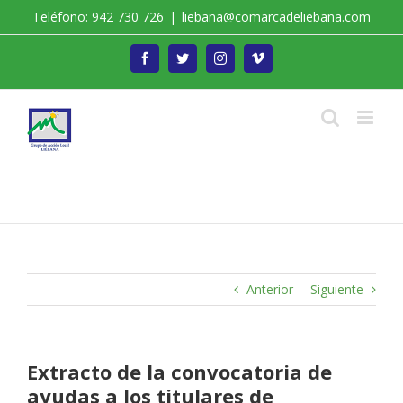
Saltar
Teléfono: 942 730 726
|
liebana@comarcadeliebana.com
al
contenido
Facebook
Twitter
Instagram
Vimeo
Trabajamos por el Desarrollo de la Comarca de
Liébana
Anterior
Siguiente
Extracto de la convocatoria de
ayudas a los titulares de