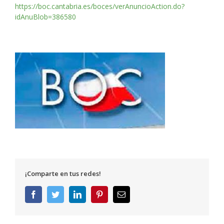
https://boc.cantabria.es/boces/verAnuncioAction.do?
idAnuBlob=386580
¡Comparte en tus redes!
Facebook
Twitter
LinkedIn
Pinterest
Correo
electrónico