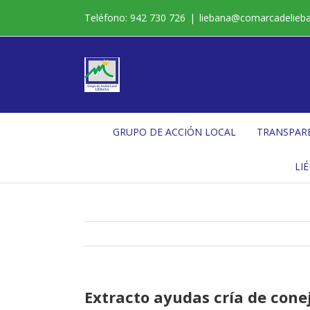
Saltar
Teléfono: 942 730 726
|
liebana@comarcadelieb
al
contenido
GRUPO DE ACCIÓN LOCAL
TRANSPAR
LI
Extracto ayudas cría de cone