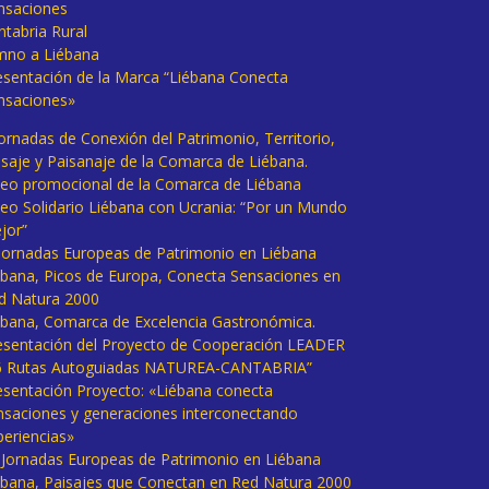
nsaciones
ntabria Rural
mno a Liébana
esentación de la Marca “Liébana Conecta
nsaciones»
Jornadas de Conexión del Patrimonio, Territorio,
isaje y Paisanaje de la Comarca de Liébana.
deo promocional de la Comarca de Liébana
deo Solidario Liébana con Ucrania: “Por un Mundo
jor”
 Jornadas Europeas de Patrimonio en Liébana
ébana, Picos de Europa, Conecta Sensaciones en
d Natura 2000
ébana, Comarca de Excelencia Gastronómica.
esentación del Proyecto de Cooperación LEADER
6 Rutas Autoguiadas NATUREA-CANTABRIA”
esentación Proyecto: «Liébana conecta
nsaciones y generaciones interconectando
periencias»
I Jornadas Europeas de Patrimonio en Liébana
ébana, Paisajes que Conectan en Red Natura 2000