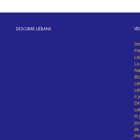
DESCUBRE LIÉBANA
VÍ
De
Pr
Li
La 
Na
Bl
Lié
Li
II
Di
Le
II
Jo
de
Pr