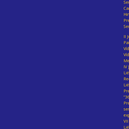
Se
Ca
Hi
Pr
Se
II 
Pa
Ví
Ví
Me
IV
Li
Re
Li
Pr
“3
Pr
se
ex
VI
Li