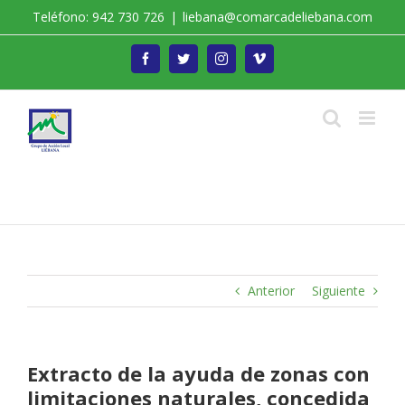
Saltar
Teléfono: 942 730 726
|
liebana@comarcadeliebana.com
al
contenido
Facebook
Twitter
Instagram
Vimeo
Trabajamos por el Desarrollo de la Comarca de
Liébana
Anterior
Siguiente
Extracto de la ayuda de zonas con
limitaciones naturales, concedida