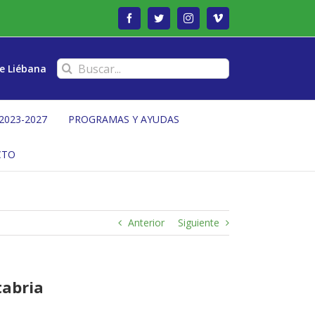
Facebook
Twitter
Instagram
Vimeo
Buscar:
e Liébana
2023-2027
PROGRAMAS Y AYUDAS
CTO
Anterior
Siguiente
tabria