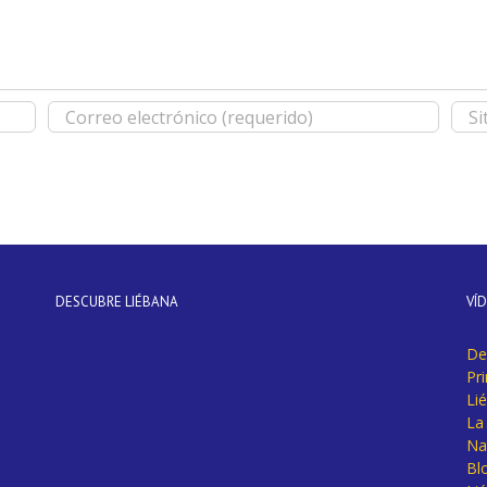
DESCUBRE LIÉBANA
VÍ
De
Pr
Li
La 
Na
Bl