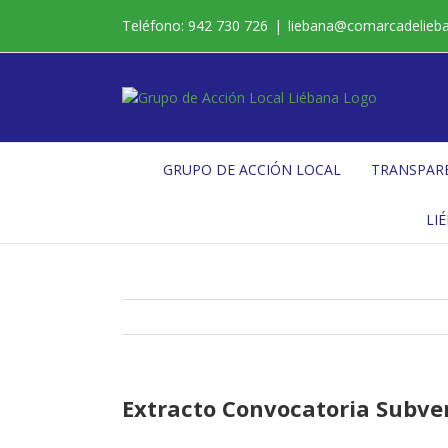
Saltar
Teléfono: 942 730 726
|
liebana@comarcadelieb
al
contenido
GRUPO DE ACCIÓN LOCAL
TRANSPAR
LI
Extracto Convocatoria Subven