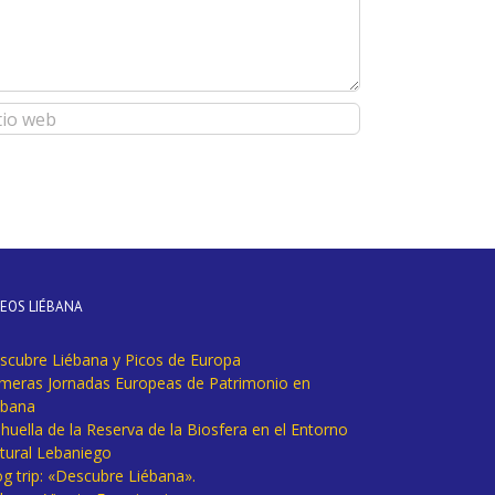
DEOS LIÉBANA
scubre Liébana y Picos de Europa
imeras Jornadas Europeas de Patrimonio en
ébana
huella de la Reserva de la Biosfera en el Entorno
tural Lebaniego
og trip: «Descubre Liébana».