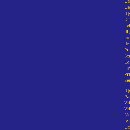
Lié
Li
II
Di
Le
II
Jo
de
Pr
Se
Ca
Hi
Pr
Se
II 
Pa
Ví
Ví
Me
IV
Li