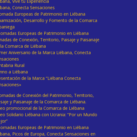
bana, Vive tu Experiencia
ébana, Conecta Sensaciones
 Jornada Europeas de Patrimonio en Liébana
namización, Desarrollo y Fomento de la Comarca
baniega
I Jornadas Europeas de Patrimonio en Liébana
rnadas de Conexión, Territorio, Paisaje y Paisanaje
 la Comarca de Liébana
imer Aniversario de la Marca Liébana, Conecta
nsaciones
ntabria Rural
mno a Liébana
esentación de la Marca “Liébana Conecta
nsaciones»
Jornadas de Conexión del Patrimonio, Territorio,
isaje y Paisanaje de la Comarca de Liébana.
deo promocional de la Comarca de Liébana
deo Solidario Liébana con Ucrania: “Por un Mundo
jor”
 Jornadas Europeas de Patrimonio en Liébana
ébana, Picos de Europa, Conecta Sensaciones en