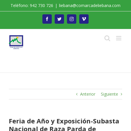
Saltar
Teléfono: 942 730 726
|
liebana@comarcadeliebana.com
al
contenido
Facebook
Twitter
Instagram
Vimeo
Trabajamos por el Desarrollo de la Comarca de
Liébana
Anterior
Siguiente
Feria de Año y Exposición-Subasta
Nacional de Raza Parda de