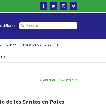
Facebook
Twitter
Instagram
Vimeo
Buscar:
e Liébana
2023-2027
PROGRAMAS Y AYUDAS
CTO
Anterior
Siguiente
o de los Santos en Potes