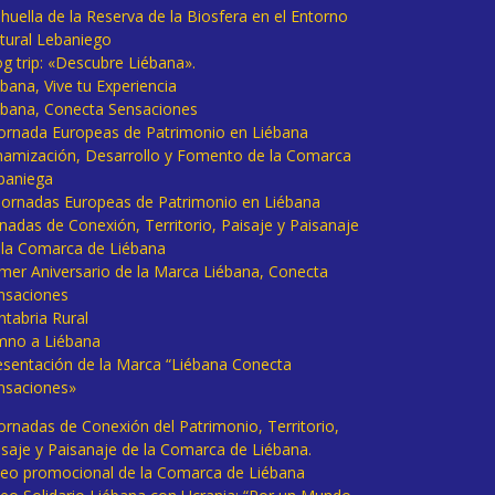
huella de la Reserva de la Biosfera en el Entorno
tural Lebaniego
og trip: «Descubre Liébana».
bana, Vive tu Experiencia
ébana, Conecta Sensaciones
 Jornada Europeas de Patrimonio en Liébana
namización, Desarrollo y Fomento de la Comarca
baniega
I Jornadas Europeas de Patrimonio en Liébana
rnadas de Conexión, Territorio, Paisaje y Paisanaje
 la Comarca de Liébana
imer Aniversario de la Marca Liébana, Conecta
nsaciones
ntabria Rural
mno a Liébana
esentación de la Marca “Liébana Conecta
nsaciones»
Jornadas de Conexión del Patrimonio, Territorio,
isaje y Paisanaje de la Comarca de Liébana.
deo promocional de la Comarca de Liébana