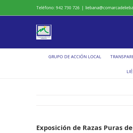
Saltar
Teléfono: 942 730 726
|
liebana@comarcadelieb
al
contenido
GRUPO DE ACCIÓN LOCAL
TRANSPAR
LI
Exposición de Razas Puras de