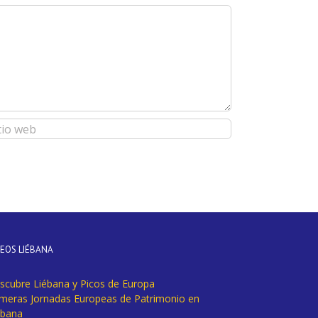
DEOS LIÉBANA
scubre Liébana y Picos de Europa
imeras Jornadas Europeas de Patrimonio en
ébana