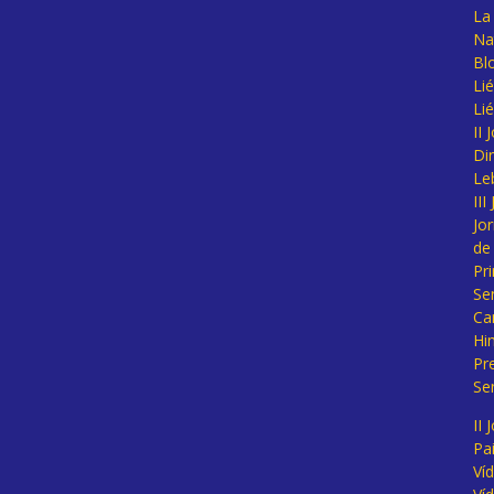
La 
Na
Bl
Lié
Li
II
Di
Le
II
Jo
de
Pr
Se
Ca
Hi
Pr
Se
II 
Pa
Ví