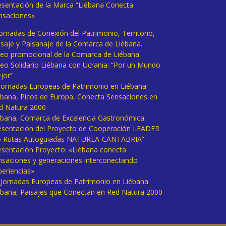
esentación de la Marca “Liébana Conecta
nsaciones»
Jornadas de Conexión del Patrimonio, Territorio,
isaje y Paisanaje de la Comarca de Liébana.
deo promocional de la Comarca de Liébana
deo Solidario Liébana con Ucrania: “Por un Mundo
jor”
 Jornadas Europeas de Patrimonio en Liébana
ébana, Picos de Europa, Conecta Sensaciones en
d Natura 2000
ébana, Comarca de Excelencia Gastronómica.
esentación del Proyecto de Cooperación LEADER
6 Rutas Autoguiadas NATUREA-CANTABRIA”
esentación Proyecto: «Liébana conecta
nsaciones y generaciones interconectando
periencias»
I Jornadas Europeas de Patrimonio en Liébana
ébana, Paisajes que Conectan en Red Natura 2000