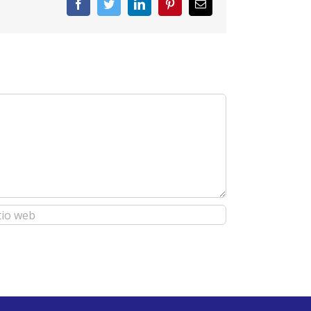
Facebook
Twitter
LinkedIn
Pinterest
Correo
electrónico