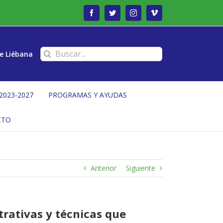
Facebook
Twitter
Instagram
Vimeo
Buscar:
e Liébana
2023-2027
PROGRAMAS Y AYUDAS
CTO
Anterior
Siguiente
trativas y técnicas que