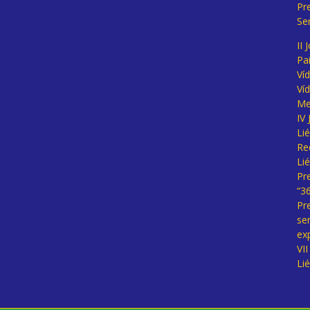
Pr
Se
II 
Pa
Ví
Ví
Me
IV
Li
Re
Li
Pr
“3
Pr
se
ex
VI
Li