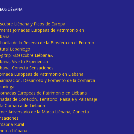
DEOS LIÉBANA
scubre Liébana y Picos de Europa
imeras Jornadas Europeas de Patrimonio en
ébana
huella de la Reserva de la Biosfera en el Entorno
tural Lebaniego
og trip: «Descubre Liébana».
bana, Vive tu Experiencia
ébana, Conecta Sensaciones
 Jornada Europeas de Patrimonio en Liébana
namización, Desarrollo y Fomento de la Comarca
baniega
I Jornadas Europeas de Patrimonio en Liébana
rnadas de Conexión, Territorio, Paisaje y Paisanaje
 la Comarca de Liébana
imer Aniversario de la Marca Liébana, Conecta
nsaciones
ntabria Rural
mno a Liébana