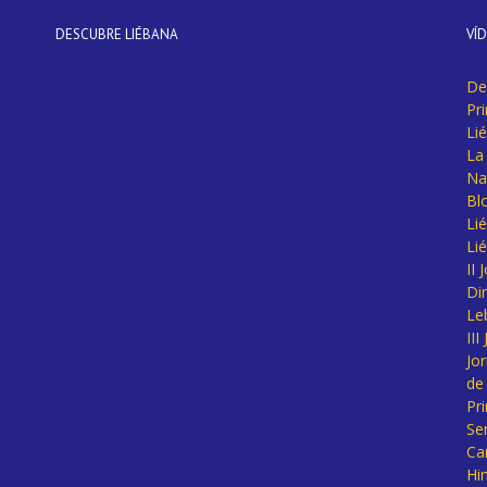
DESCUBRE LIÉBANA
VÍ
De
Pr
Li
La 
Na
Bl
Lié
Li
II
Di
Le
II
Jo
de
Pr
Se
Ca
Hi