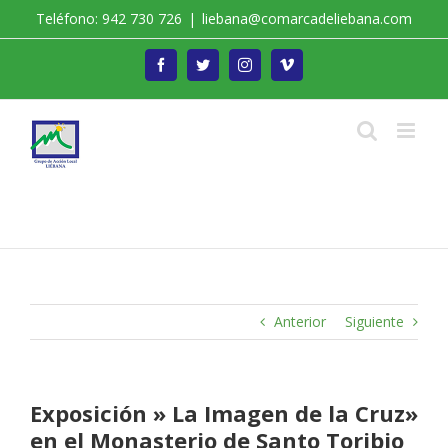
Saltar
Teléfono: 942 730 726
|
liebana@comarcadeliebana.com
al
contenido
Facebook
Twitter
Instagram
Vimeo
Trabajamos por el Desarrollo de la Comarca de
Liébana
Anterior
Siguiente
Exposición » La Imagen de la Cruz»
en el Monasterio de Santo Toribio