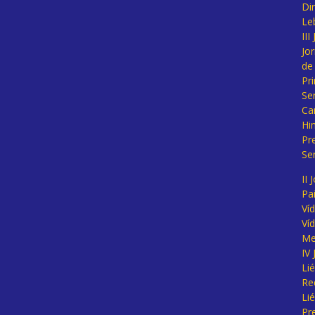
Di
Le
II
Jo
de
Pr
Se
Ca
Hi
Pr
Se
II 
Pa
Ví
Ví
Me
IV
Li
Re
Li
Pr