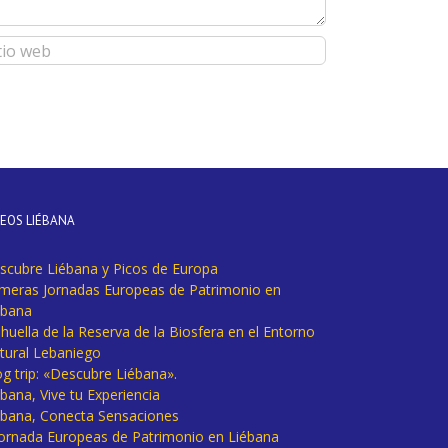
DEOS LIÉBANA
scubre Liébana y Picos de Europa
imeras Jornadas Europeas de Patrimonio en
ébana
huella de la Reserva de la Biosfera en el Entorno
tural Lebaniego
og trip: «Descubre Liébana».
bana, Vive tu Experiencia
ébana, Conecta Sensaciones
 Jornada Europeas de Patrimonio en Liébana