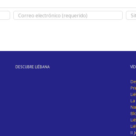
DESCUBRE LIÉBANA
VÍ
De
Pr
Li
La 
Na
Bl
Lié
Li
II