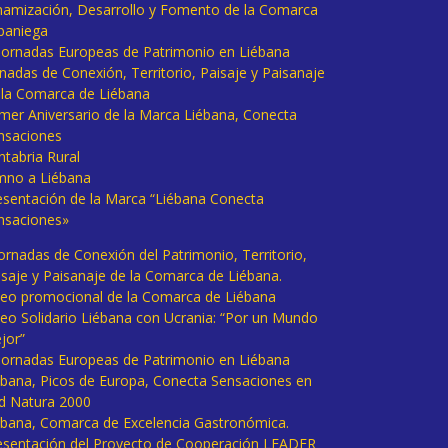
namización, Desarrollo y Fomento de la Comarca
baniega
I Jornadas Europeas de Patrimonio en Liébana
rnadas de Conexión, Territorio, Paisaje y Paisanaje
 la Comarca de Liébana
imer Aniversario de la Marca Liébana, Conecta
nsaciones
ntabria Rural
mno a Liébana
esentación de la Marca “Liébana Conecta
nsaciones»
Jornadas de Conexión del Patrimonio, Territorio,
isaje y Paisanaje de la Comarca de Liébana.
deo promocional de la Comarca de Liébana
deo Solidario Liébana con Ucrania: “Por un Mundo
jor”
 Jornadas Europeas de Patrimonio en Liébana
ébana, Picos de Europa, Conecta Sensaciones en
d Natura 2000
ébana, Comarca de Excelencia Gastronómica.
esentación del Proyecto de Cooperación LEADER