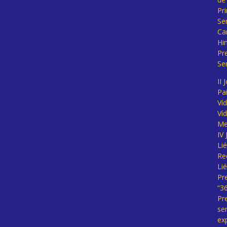
Pr
Se
Ca
Hi
Pr
Se
II 
Pa
Ví
Ví
Me
IV
Li
Re
Li
Pr
“3
Pr
se
ex