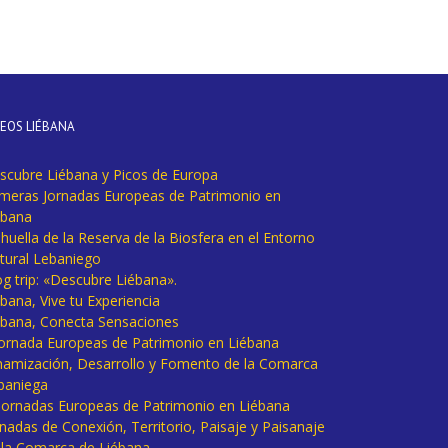
DEOS LIÉBANA
scubre Liébana y Picos de Europa
imeras Jornadas Europeas de Patrimonio en
ébana
huella de la Reserva de la Biosfera en el Entorno
tural Lebaniego
og trip: «Descubre Liébana».
bana, Vive tu Experiencia
ébana, Conecta Sensaciones
 Jornada Europeas de Patrimonio en Liébana
namización, Desarrollo y Fomento de la Comarca
baniega
I Jornadas Europeas de Patrimonio en Liébana
rnadas de Conexión, Territorio, Paisaje y Paisanaje
 la Comarca de Liébana