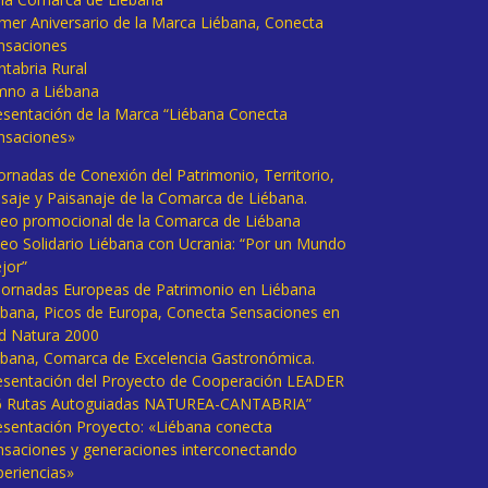
imer Aniversario de la Marca Liébana, Conecta
nsaciones
ntabria Rural
mno a Liébana
esentación de la Marca “Liébana Conecta
nsaciones»
Jornadas de Conexión del Patrimonio, Territorio,
isaje y Paisanaje de la Comarca de Liébana.
deo promocional de la Comarca de Liébana
deo Solidario Liébana con Ucrania: “Por un Mundo
jor”
 Jornadas Europeas de Patrimonio en Liébana
ébana, Picos de Europa, Conecta Sensaciones en
d Natura 2000
ébana, Comarca de Excelencia Gastronómica.
esentación del Proyecto de Cooperación LEADER
6 Rutas Autoguiadas NATUREA-CANTABRIA”
esentación Proyecto: «Liébana conecta
nsaciones y generaciones interconectando
periencias»