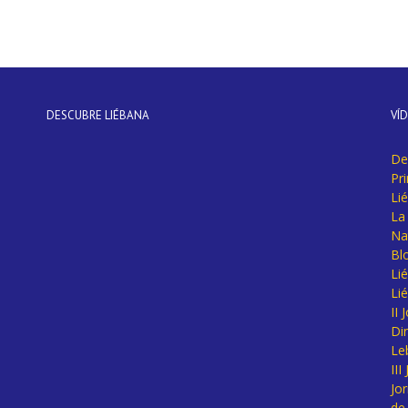
DESCUBRE LIÉBANA
VÍ
De
Pr
Li
La 
Na
Bl
Lié
Li
II
Di
Le
II
Jo
de