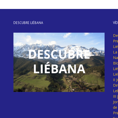
DESCUBRE LIÉBANA
VÍ
De
Pr
Li
La 
Na
Bl
Lié
Li
II
Di
Le
II
Jo
de
Pr