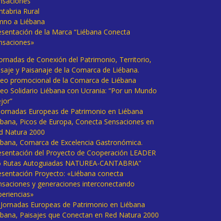
nsaciones
ntabria Rural
mno a Liébana
esentación de la Marca “Liébana Conecta
nsaciones»
Jornadas de Conexión del Patrimonio, Territorio,
isaje y Paisanaje de la Comarca de Liébana.
deo promocional de la Comarca de Liébana
deo Solidario Liébana con Ucrania: “Por un Mundo
jor”
 Jornadas Europeas de Patrimonio en Liébana
ébana, Picos de Europa, Conecta Sensaciones en
d Natura 2000
ébana, Comarca de Excelencia Gastronómica.
esentación del Proyecto de Cooperación LEADER
6 Rutas Autoguiadas NATUREA-CANTABRIA”
esentación Proyecto: «Liébana conecta
nsaciones y generaciones interconectando
periencias»
I Jornadas Europeas de Patrimonio en Liébana
ébana, Paisajes que Conectan en Red Natura 2000