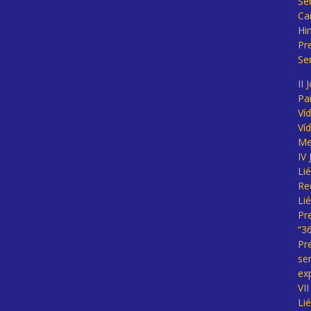
Se
Ca
Hi
Pr
Se
II 
Pa
Ví
Ví
Me
IV
Li
Re
Li
Pr
“3
Pr
se
ex
VI
Li