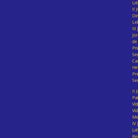
Li
II
Di
Le
II
Jo
de
Pr
Se
Ca
Hi
Pr
Se
II 
Pa
Ví
Ví
Me
IV
Li
Re