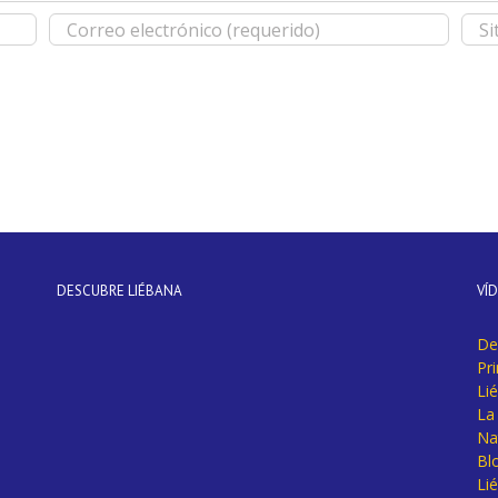
DESCUBRE LIÉBANA
VÍ
De
Pr
Li
La 
Na
Bl
Lié