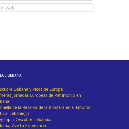
DEOS LIÉBANA
scubre Liébana y Picos de Europa
imeras Jornadas Europeas de Patrimonio en
ébana
huella de la Reserva de la Biosfera en el Entorno
tural Lebaniego
og trip: «Descubre Liébana».
bana, Vive tu Experiencia