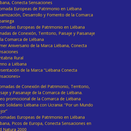
ébana, Conecta Sensaciones
 Jornada Europeas de Patrimonio en Liébana
namización, Desarrollo y Fomento de la Comarca
baniega
I Jornadas Europeas de Patrimonio en Liébana
rnadas de Conexión, Territorio, Paisaje y Paisanaje
 la Comarca de Liébana
imer Aniversario de la Marca Liébana, Conecta
nsaciones
ntabria Rural
mno a Liébana
esentación de la Marca “Liébana Conecta
nsaciones»
Jornadas de Conexión del Patrimonio, Territorio,
isaje y Paisanaje de la Comarca de Liébana.
deo promocional de la Comarca de Liébana
deo Solidario Liébana con Ucrania: “Por un Mundo
jor”
 Jornadas Europeas de Patrimonio en Liébana
ébana, Picos de Europa, Conecta Sensaciones en
d Natura 2000